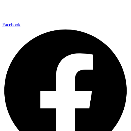
E-pasts: info@mindvit.lv
Cēsu iela 35-37, LV-4201, Valmiera
Facebook