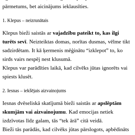
pārmetums, bet aicinājums ieklausīties.
1. Klepus – neizrunātais
Klepus bieži saistās ar
vajadzību pateikt to, kas ilgi
turēts sevī
. Neizteiktas domas, norītas dusmas, vēlme tikt
sadzirdētam. It kā ķermenis mēģinātu “izklepot” to, ko
sirds vairs nespēj nest klusumā.
Klepus var parādīties laikā, kad cilvēks jūtas ignorēts vai
spiests klusēt.
2. Iesnas – iekšējais aizvainojums
Iesnas dvēseliskā skatījumā bieži saistās ar
apslēptām
skumjām vai aizvainojumu
. Kad emocijas netiek
izdzīvotas līdz galam, tās “tek ārā” citā veidā.
Bieži tās parādās, kad cilvēks jūtas pārslogots, apbēdināts