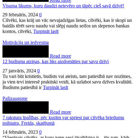
Read more
Visuma likums, kuru daudzi neievēro un tāpēc cieš savā dzīvē!
29 februāris, 2024
0
Cilvēki, kas krāj un vāc nevajadzīgas lietas, cilvēki, kas ir skopi un
baidās tērēt savu naudu vai slēpj naudu seifos un slepenos bankas
kontos, cilvēki,
Turpināt lasīt
Motivācija un iedvesma
Read more
12 budisma atziņas, kas liks aizdomāties par savu dzīvi
27 janvāris, 2024
0
Tu vari būt kristietis, budists vai ateists, tam patiesībā nav nozīmes,
ja vien tevi interesē praktiski veidi, kā uzlabot savu dzīves kvalitāti.
Budisms patiesībā ir
Turpināt lasīt
Pašizaugsme
Read more
7 rakstura īpašības, pēc kurām var spriest par cilvēka briedumu
psihiatra, Freida, skatījumā
14 februāris, 2023
0
“Vienīgais cilvēks, ar kuru jums sevi jāsalīdzina ir – jūs pats, kāds