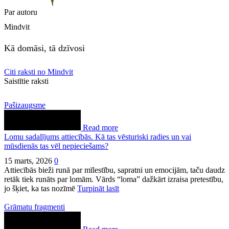
Par autoru
Mindvit
Kā domāsi, tā dzīvosi
Citi raksti no Mindvit
Saistītie raksti
Pašizaugsme
Read more
Lomu sadalījums attiecībās. Kā tas vēsturiski radies un vai
mūsdienās tas vēl nepieciešams?
15 marts, 2026
0
Attiecībās bieži runā par mīlestību, sapratni un emocijām, taču daudz
retāk tiek runāts par lomām. Vārds “loma” dažkārt izraisa pretestību,
jo šķiet, ka tas nozīmē
Turpināt lasīt
Grāmatu fragmenti