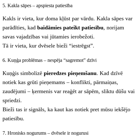
5. Kakla sāpes – apspiesta patiesība
Kakls ir vieta, kur doma kļūst par vārdu. Kakla sāpes var
parādīties, kad
baidāmies pateikt patiesību
, norijam
savas vajadzības vai jūtamies ierobežoti.
Tā ir vieta, kur dvēsele bieži “iestrēgst”.
6. Kuņģa problēmas – nespēja “sagremot” dzīvi
Kuņģis simbolizē
pieredzes pieņemšanu
. Kad dzīvē
notiek kas grūti pieņemams – konflikti, pārmaiņas,
zaudējumi – ķermenis var reaģēt ar sāpēm, sliktu dūšu vai
spriedzi.
Bieži tas ir signāls, ka kaut kas notiek pret mūsu iekšējo
patiesību.
7. Hronisks nogurums – dvēsele ir nogurusi