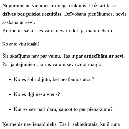
Nogurums ne vienmēr ir miega trūkums. Dažkārt tas ir
dzīves bez prieka rezultāts
. Dzīvošana pienākumos, nevis
saskaņā ar sevi.
Ķermenis saka – es vairs nevaru dot, ja mani nebaro.
Ko ar to visu iesākt?
Šis skatījums nav par vainu. Tas ir par
attiecībām ar sevi
.
Par jautājumiem, kurus varam sev uzdot maigi:
Ko es šobrīd jūtu, bet neatļaujos atzīt?
Ko es ilgi nesu viens?
Kur es sev pāri daru, saucot to par pienākumu?
Ķermenis nav ienaidnieks. Tas ir sabiedrotais, kurš runā