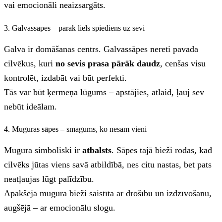
vai emocionāli neaizsargāts.
3. Galvassāpes – pārāk liels spiediens uz sevi
Galva ir domāšanas centrs. Galvassāpes nereti pavada
cilvēkus, kuri
no sevis prasa pārāk daudz
, cenšas visu
kontrolēt, izdabāt vai būt perfekti.
Tās var būt ķermeņa lūgums – apstājies, atlaid, ļauj sev
nebūt ideālam.
4. Muguras sāpes – smagums, ko nesam vieni
Mugura simboliski ir
atbalsts
. Sāpes tajā bieži rodas, kad
cilvēks jūtas viens savā atbildībā, nes citu nastas, bet pats
neatļaujas lūgt palīdzību.
Apakšējā mugura bieži saistīta ar drošību un izdzīvošanu,
augšējā – ar emocionālu slogu.