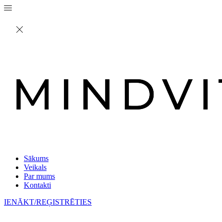
Sākums
Veikals
Par mums
Kontakti
IENĀKT/REĢISTRĒTIES