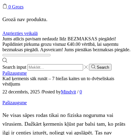
0
Grozs
Grozā nav produktu.
Atgriezties veikalā
Jums atlicis pavisam nedaudz līdz BEZMAKSAS piegādei!
Papildiniet pirkuma grozu vismaz
€
40.00
vērtībā, lai saņemtu
bezmaksas piegādi.
Apsveicam! Jums pienākas bezmaksas piegāde.
Search input
Search
Pašizaugsme
Kad ķermenis sāk runāt – 7 biežas kaites un to dvēseliskais
vēstījums
22 decembris, 2025
/
Posted by
Mindvit
/
0
Pašizaugsme
Ne visas sāpes rodas tikai no fiziska noguruma vai
vīrusiem. Dažkārt ķermenis kļūst par balsi tam, ko prāts
ilgi ir centies izturēt, noliegt vai apslāpēt. Tas nav