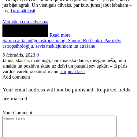
jūs bijāt agrāk. Un vienīgais cilvēks, par kuru jums jābūt labākam –
tas,
Turpināt lasīt
Motivācija un iedvesma
Read more
Saruna ar talantīgo astropsiholoģi Sandru Reščenko. Par dzīvi,
astropsiholoģiju, sevis meklējumiem un atrašanu
5 februāris, 2023
0
Jauna, skaista, uzņēmīga, harismātiska dāma, diezgan tieša, mīļu
smaidu un pozitīvu skatu uz dzīvi un pasauli sev apkārt – tā pāris
vārdos varētu raksturot manu
Turpināt lasīt
Add comment
Your email address will not be published. Required fields
are marked
Your Comment