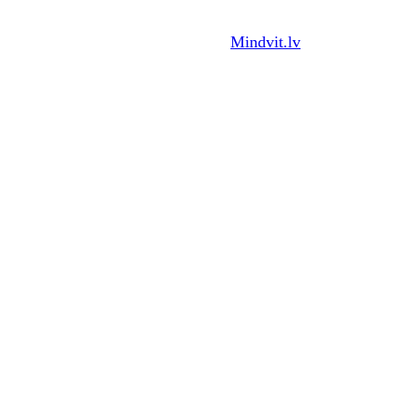
Visas tiesības aizņemtas.© 2026
Mindvit.lv