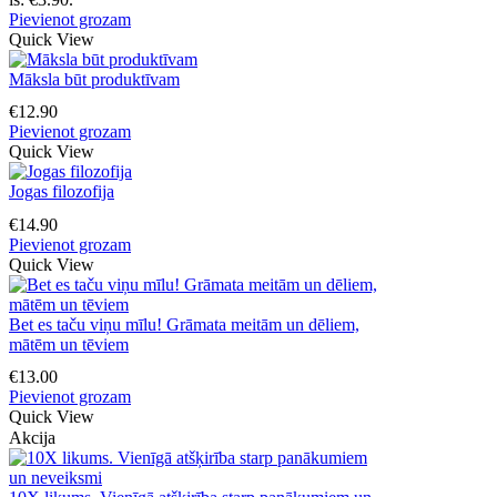
Pievienot grozam
Quick View
Māksla būt produktīvam
€
12.90
Pievienot grozam
Quick View
Jogas filozofija
€
14.90
Pievienot grozam
Quick View
Bet es taču viņu mīlu! Grāmata meitām un dēliem,
mātēm un tēviem
€
13.00
Pievienot grozam
Quick View
Akcija