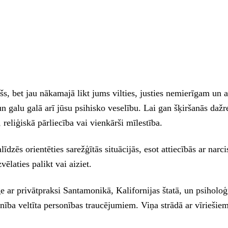
šs, bet jau nākamajā likt jums vilties, justies nemierīgam un a
n galu galā arī jūsu psihisko veselību. Lai gan šķiršanās dažre
 reliģiskā pārliecība vai vienkārši mīlestība.
ēs orientēties sarežģītās situācijās, esot attiecībās ar narcis
vēlaties palikt vai aiziet.
privātpraksi Santamonikā, Kalifornijas štatā, un psiholoģija
ība veltīta personības traucējumiem. Viņa strādā ar vīriešie