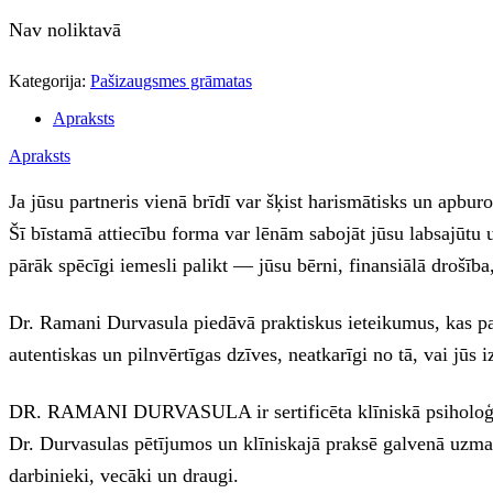
Nav noliktavā
Kategorija:
Pašizaugsmes grāmatas
Apraksts
Apraksts
Ja jūsu partneris vienā brīdī var šķist harismātisks un apburo
Šī bīstamā attiecību forma var lēnām sabojāt jūsu labsajūtu u
pārāk spēcīgi iemesli palikt — jūsu bērni, finansiālā drošība,
Dr. Ramani Durvasula piedāvā praktiskus ieteikumus, kas palīdz
autentiskas un pilnvērtīgas dzīves, neatkarīgi no tā, vai jūs iz
DR. RAMANI DURVASULA ir sertificēta klīniskā psiholoģe ar 
Dr. Durvasulas pētījumos un klīniskajā praksē galvenā uzman
darbinieki, vecāki un draugi.