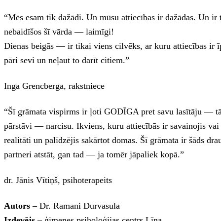
“Mēs esam tik dažādi. Un mūsu attiecības ir dažādas. Un ir tād
nebaidīšos šī vārda — laimīgi!
Dienas beigās — ir tikai viens cilvēks, ar kuru attiecības ir
pāri sevi un neļaut to darīt citiem.”
Inga Grencberga, rakstniece
“Šī grāmata vispirms ir ļoti GODĪGA pret savu lasītāju — tā
pārstāvi — narcisu. Ikviens, kuru attiecībās ir savainojis vai
realitāti un palīdzējis sakārtot domas. Šī grāmata ir šāds dra
partneri atstāt, gan tad — ja tomēr jāpaliek kopā.”
dr. Jānis Vītiņš, psihoterapeits
Autors
– Dr. Ramani Durvasula
Izdevējs
– ģimenes psiholoģijas centrs Līna