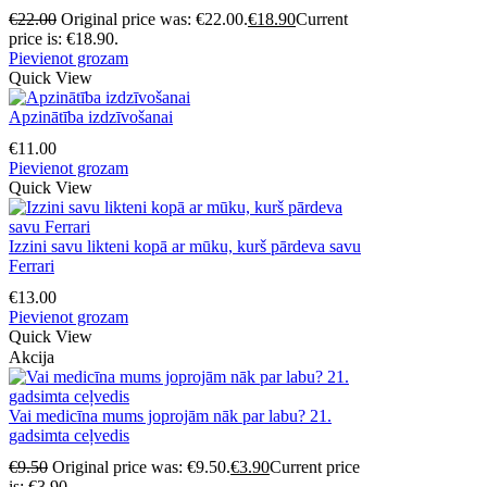
€
22.00
Original price was: €22.00.
€
18.90
Current
price is: €18.90.
Pievienot grozam
Quick View
Apzinātība izdzīvošanai
€
11.00
Pievienot grozam
Quick View
Izzini savu likteni kopā ar mūku, kurš pārdeva savu
Ferrari
€
13.00
Pievienot grozam
Quick View
Akcija
Vai medicīna mums joprojām nāk par labu? 21.
gadsimta ceļvedis
€
9.50
Original price was: €9.50.
€
3.90
Current price
is: €3.90.