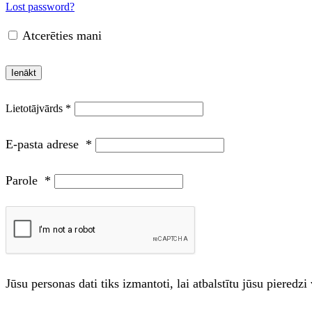
Lost password?
Atcerēties mani
Ienākt
E-pasta adrese
*
Parole
*
Jūsu personas dati tiks izmantoti, lai atbalstītu jūsu piered