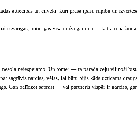
as attiecības un cilvēki, kuri prasa īpašu rūpību un izvērtēšanu
 īpaši svarīgas, noturīgas visa mūža garumā — katram pašam ar 
 nesola neiespējamo. Un tomēr — tā parāda ceļu vilinoši bīsta
 pat sagrāvis narciss, vēlas, lai būtu bijis kāds uzticams draug
ugs. Gan palīdzot saprast — vai partneris vispār ir narciss, gan