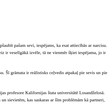
pšaubīt pašam sevi, iespējams, ka esat attiecībās ar narcisu.
iz ir veselīgākā izvēle, tā ne vienmēr šķiet iespējama, jo ir
u. Šī grāmata ir reālistisks ceļvedis atpakaļ pie sevis un pie
s profesore Kalifornijas štata universitātē Losandželosā.
m un sievietēm, kas saskaras ar šīm problēmām kā partneri,