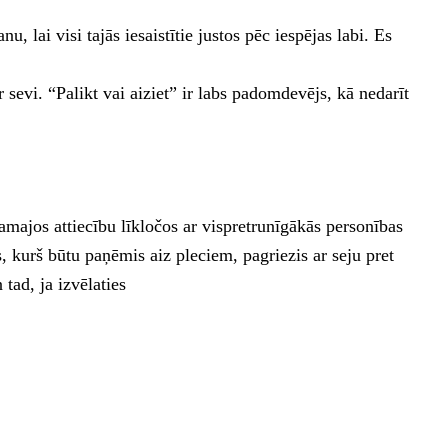
, lai visi tajās iesaistītie justos pēc iespējas labi. Es
sevi. “Palikt vai aiziet” ir labs padomdevējs, kā nedarīt
majos attiecību līkločos ar vispretrunīgākās personības
s, kurš būtu paņēmis aiz pleciem, pagriezis ar seju pret
 tad, ja izvēlaties