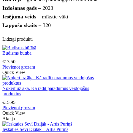
Izdošanas gads
– 2023
Iesējuma veids
– mīkstie vāki
Lappušu skaits
– 320
Līdzīgi produkti
Budisms būtībā
€
13.50
Pievienot grozam
Quick View
Noķert uz āķa. Kā radīt paradumus veidojošus
produktus
€
15.95
Pievienot grozam
Quick View
Akcija
Ieskaties Sevī Dziļāk – Artis Puriņš