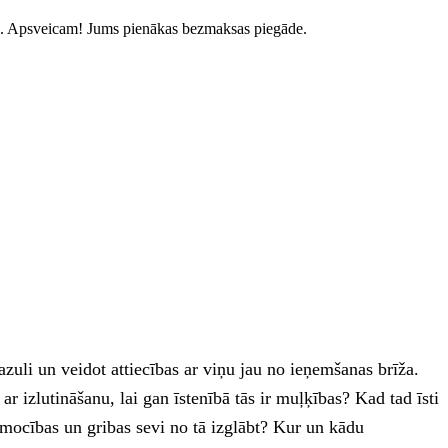
.
Apsveicam! Jums pienākas bezmaksas piegāde.
azuli un veidot attiecības ar viņu jau no ieņemšanas brīža.
 izlutināšanu, lai gan īstenībā tās ir muļķības? Kad tad īsti
mocības un gribas sevi no tā izglābt? Kur un kādu