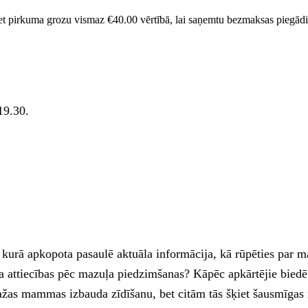
et pirkuma grozu vismaz
€
40.00
vērtībā, lai saņemtu bezmaksas piegādi
19.30.
, kurā apkopota pasaulē aktuāla informācija, kā rūpēties par m
 attiecības pēc mazuļa piedzimšanas? Kāpēc apkārtējie biedē ar
ažas mammas izbauda zīdīšanu, bet citām tās šķiet šausmīgas 