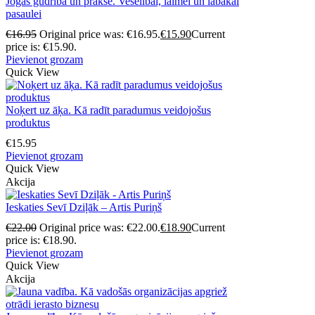
Jogas gudrība un prakse. Veselībai, laimei un labākai
pasaulei
€
16.95
Original price was: €16.95.
€
15.90
Current
price is: €15.90.
Pievienot grozam
Quick View
Noķert uz āķa. Kā radīt paradumus veidojošus
produktus
€
15.95
Pievienot grozam
Quick View
Akcija
Ieskaties Sevī Dziļāk – Artis Puriņš
€
22.00
Original price was: €22.00.
€
18.90
Current
price is: €18.90.
Pievienot grozam
Quick View
Akcija