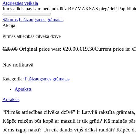
Atgriezties veikalā
Jums atlicis pavisam nedaudz līdz BEZMAKSAS piegādei! Papildini
Sākums
Pašizaugsmes grāmatas
Akcija
Pirmās attiecības cilvēka dzīvē
€
20.00
Original price was: €20.00.
€
19.30
Current price is: €
Nav noliktavā
Kategorija:
Pašizaugsmes grāmatas
Apraksts
Apraksts
“Pirmās attiecības cilvēka dzīvē” ir Latvijā rakstīta grāmata
Kāpēc reizēm būt kopā ar mazuli ir tik grūti? Kā mainās pāra
bērns izguļ nakti? Un cik daudz viņš drīkst raudāt? Kāpēc d