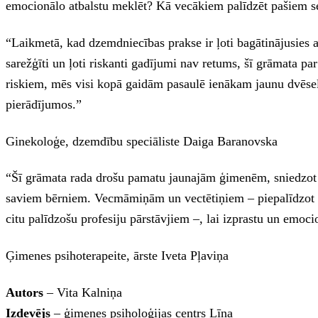
emocionālo atbalstu meklēt? Kā vecākiem palīdzēt pašiem s
“Laikmetā, kad dzemdniecības prakse ir ļoti bagātinājusies 
sarežģīti un ļoti riskanti gadījumi nav retums, šī grāmata par
riskiem, mēs visi kopā gaidām pasaulē ienākam jaunu dvēseli,
pierādījumos.”
Ginekoloģe, dzemdību speciāliste Daiga Baranovska
“Šī grāmata rada drošu pamatu jaunajām ģimenēm, sniedzot 
saviem bērniem. Vecmāmiņām un vectētiņiem – piepalīdzot un 
citu palīdzošu profesiju pārstāvjiem –, lai izprastu un emoci
Ģimenes psihoterapeite, ārste Iveta Pļaviņa
Autors
– Vita Kalniņa
Izdevējs
– ģimenes psiholoģijas centrs Līna