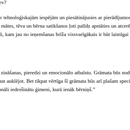
ev?
ar tehnoloģiskajām iespējām un piesātinājusies ar pierādījum
 mātes, tēva un bērna satikšanos ļoti palīdz apstāties un atcer
 kam jau no ieņemšanas brīža vissvarīgākais ir būt laimīgai u
zināšanas, pieredzi un emocionālo atbalstu. Grāmata būs nod
auklējot. Bet tikpat vērtīga šī grāmata būs arī plašam speci
onāli iedrošinātu ģimeni, kurā ienāk bērniņš.”