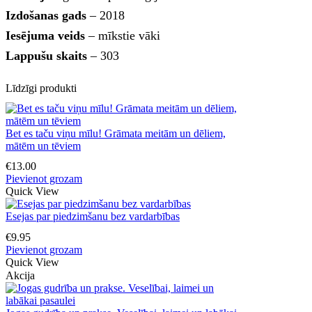
Izdošanas gads
– 2018
Iesējuma veids
– mīkstie vāki
Lappušu skaits
– 303
Līdzīgi produkti
Bet es taču viņu mīlu! Grāmata meitām un dēliem,
mātēm un tēviem
€
13.00
Pievienot grozam
Quick View
Esejas par piedzimšanu bez vardarbības
€
9.95
Pievienot grozam
Quick View
Akcija