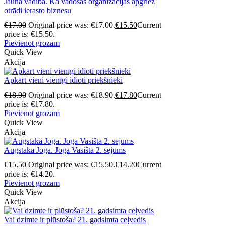
Jauna vadība. Kā vadošās organizācijas apgriež
otrādi ierasto biznesu
€
17.00
Original price was: €17.00.
€
15.50
Current
price is: €15.50.
Pievienot grozam
Quick View
Akcija
Apkārt vieni vienīgi idioti priekšnieki
€
18.90
Original price was: €18.90.
€
17.80
Current
price is: €17.80.
Pievienot grozam
Quick View
Akcija
Augstākā Joga. Joga Vasišta 2. sējums
€
15.50
Original price was: €15.50.
€
14.20
Current
price is: €14.20.
Pievienot grozam
Quick View
Akcija
Vai dzimte ir plūstoša? 21. gadsimta ceļvedis