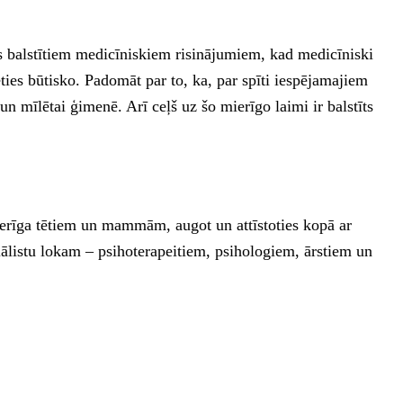
os balstītiem medicīniskiem risinājumiem, kad medicīniski
ēties būtisko. Padomāt par to, ka, par spīti iespējamajiem
n mīlētai ģimenē. Arī ceļš uz šo mierīgo laimi ir balstīts
erīga tētiem un mammām, augot un attīstoties kopā ar
ālistu lokam – psihoterapeitiem, psihologiem, ārstiem un