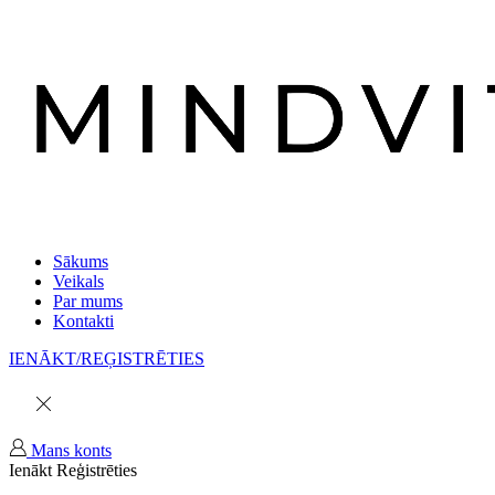
Sākums
Veikals
Par mums
Kontakti
IENĀKT/REĢISTRĒTIES
Mans konts
Ienākt
Reģistrēties