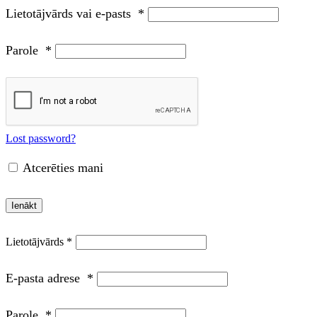
Lietotājvārds vai e-pasts
*
Parole
*
Lost password?
Atcerēties mani
Ienākt
E-pasta adrese
*
Parole
*