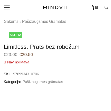
0
Sākums
Pašizaugsmes Grāmatas
AKCIJA
Limitless. Prāts bez robežām
€
23.00
€
20.50
Nav noliktavā
SKU:
9789934310706
Kategorija:
Pašizaugsmes grāmatas