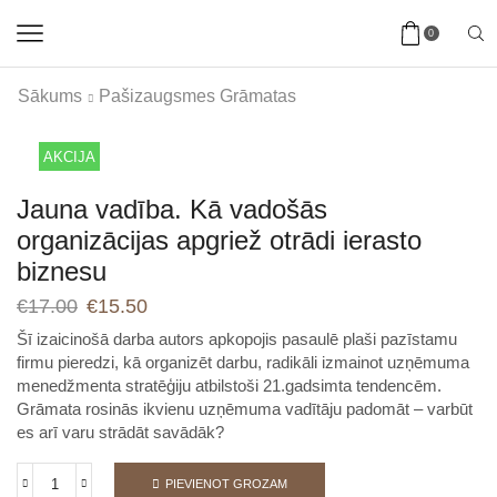
0
Sākums
Pašizaugsmes Grāmatas
AKCIJA
Jauna vadība. Kā vadošās
organizācijas apgriež otrādi ierasto
biznesu
€
17.00
€
15.50
Šī izaicinošā darba autors apkopojis pasaulē plaši pazīstamu
firmu pieredzi, kā organizēt darbu, radikāli izmainot uzņēmuma
menedžmenta stratēģiju atbilstoši 21.gadsimta tendencēm.
Grāmata rosinās ikvienu uzņēmuma vadītāju padomāt – varbūt
es arī varu strādāt savādāk?
PIEVIENOT GROZAM