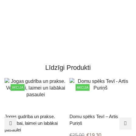
Līdzīgi Produkti
AKCIJA
AKCIJA
Jogas gudrība un prakse.
Domu spēks Tevī – Artis
Veselībai, laimei un labākai
Puriņš
pasaulei
€
25.00
€
19.30