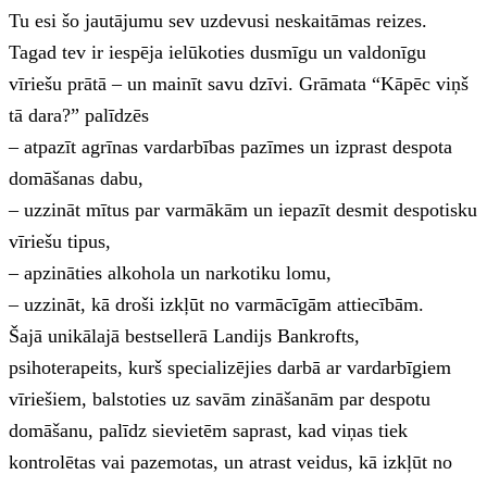
Tu esi šo jautājumu sev uzdevusi neskaitāmas reizes.
Tagad tev ir iespēja ielūkoties dusmīgu un valdonīgu
vīriešu prātā – un mainīt savu dzīvi. Grāmata “Kāpēc viņš
tā dara?” palīdzēs
– atpazīt agrīnas vardarbības pazīmes un izprast despota
domāšanas dabu,
– uzzināt mītus par varmākām un iepazīt desmit despotisku
vīriešu tipus,
– apzināties alkohola un narkotiku lomu,
– uzzināt, kā droši izkļūt no varmācīgām attiecībām.
Šajā unikālajā bestsellerā Landijs Bankrofts,
psihoterapeits, kurš specializējies darbā ar vardarbīgiem
vīriešiem, balstoties uz savām zināšanām par despotu
domāšanu, palīdz sievietēm saprast, kad viņas tiek
kontrolētas vai pazemotas, un atrast veidus, kā izkļūt no