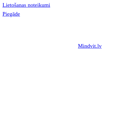
Lietošanas noteikumi
Piegāde
Visas tiesības aizņemtas.© 2026
Mindvit.lv