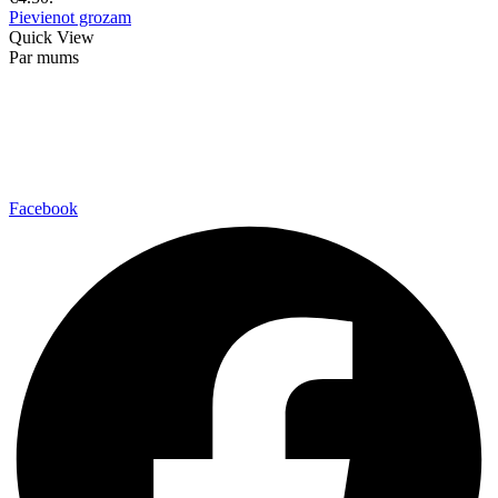
Pievienot grozam
Quick View
Par mums
Mindvit Group, SIA
E-pasts: info@mindvit.lv
Cēsu iela 35-37, LV-4201, Valmiera
Facebook