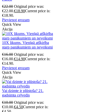
€
22.00
Original price was:
€22.00.
€
18.90
Current price is:
€18.90.
Pievienot grozam
Quick View
Akcija
10X likums. Vienīgā atšķirība
starp panākumiem un neveiksmi
€
16.00
Original price was:
€16.00.
€
14.90
Current price is:
€14.90.
Pievienot grozam
Quick View
Akcija
Vai dzimte ir plūstoša? 21.
gadsimta ceļvedis
€
10.00
Original price was:
€10.00.
€
4.50
Current price is:
€4.50.