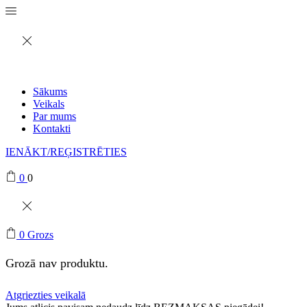
Sākums
Veikals
Par mums
Kontakti
IENĀKT/REĢISTRĒTIES
0
0
0
Grozs
Grozā nav produktu.
Atgriezties veikalā