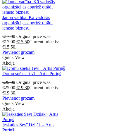
Jauna vadība. Kā vadošās
organizācijas apgriež otrādi
ierasto biznesu
€
17.00
Original price was:
€17.00.
€
15.50
Current price is:
€15.50.
Pievienot grozam
Quick View
Akcija
Domu spēks Tevī – Artis Puriņš
€
25.00
Original price was:
€25.00.
€
19.30
Current price is:
€19.30.
Pievienot grozam
Quick View
Akcija
Ieskaties Sevī Dziļāk – Artis
Puriņš