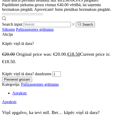
Jums atlicis pavisam nedaudz līdz BEZMAKSAS piegādei!
Papildiniet pirkuma grozu vismaz
€
40.00
vērtībā, lai saņemtu
bezmaksas piegādi.
Apsveicam! Jums pienākas bezmaksas piegāde.
Search input
Search
Sākums
Pašizaugsmes grāmatas
Akcija
Kāpēc viņš tā dara?
€
20.00
Original price was: €20.00.
€
18.50
Current price is:
€18.50.
Kāpēc viņš tā dara? daudzums
Pievienot grozam
Kategorija:
Pašizaugsmes grāmatas
Apraksts
Apraksts
Viņš apgalvo, ka tevi mīl. Bet… kāpēc viņš tā dara?