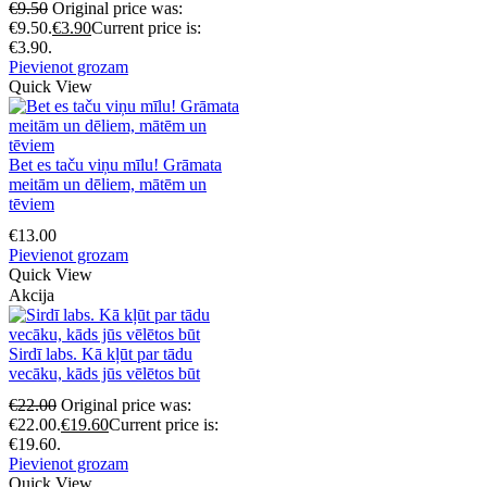
€
9.50
Original price was:
€9.50.
€
3.90
Current price is:
€3.90.
Pievienot grozam
Quick View
Bet es taču viņu mīlu! Grāmata
meitām un dēliem, mātēm un
tēviem
€
13.00
Pievienot grozam
Quick View
Akcija
Sirdī labs. Kā kļūt par tādu
vecāku, kāds jūs vēlētos būt
€
22.00
Original price was:
€22.00.
€
19.60
Current price is:
€19.60.
Pievienot grozam
Quick View