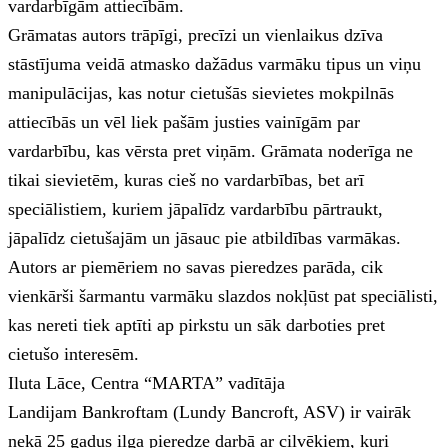
vardarbīgām attiecībām.
Grāmatas autors trāpīgi, precīzi un vienlaikus dzīva
stāstījuma veidā atmasko dažādus varmāku tipus un viņu
manipulācijas, kas notur cietušās sievietes mokpilnās
attiecībās un vēl liek pašām justies vainīgām par
vardarbību, kas vērsta pret viņām. Grāmata noderīga ne
tikai sievietēm, kuras cieš no vardarbības, bet arī
speciālistiem, kuriem jāpalīdz vardarbību pārtraukt,
jāpalīdz cietušajām un jāsauc pie atbildības varmākas.
Autors ar piemēriem no savas pieredzes parāda, cik
vienkārši šarmantu varmāku slazdos nokļūst pat speciālisti,
kas nereti tiek aptīti ap pirkstu un sāk darboties pret
cietušo interesēm.
Iluta Lāce, Centra “MARTA” vadītāja
Landijam Bankroftam (Lundy Bancroft, ASV) ir vairāk
nekā 25 gadus ilga pieredze darbā ar cilvēkiem, kuri