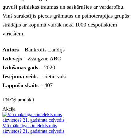
guvuši psihiskas traumas un saskārušies ar vardarbību.
Viņš sarakstījis piecas grāmatas un psihoterapijas grupās
strādājis ar kopumā vairāk nekā 1000 despotiskiem
vīriešiem.
Autors
– Bankrofts Landijs
Izdevējs
– Zvaigzne ABC
Izdošanas gads
– 2020
Iesējuma veids
– cietie vāki
Lappušu skaits
– 407
Līdzīgi produkti
Akcija
Vai mākslīgais intelekts mūs
aizvietos? 21. gadsimta ceļvedis