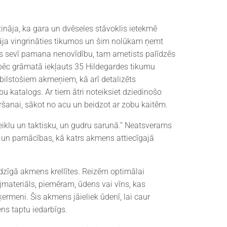
ināja, ka gara un dvēseles stāvoklis ietekmē
nāja vingrināties tikumos un šim nolūkam ņemt
s sevī pamana nenovīdību, tam ametists palīdzēs
āpēc grāmatā iekļauts 35 Hildegardes tikumu
tbilstošiem akmeņiem, kā arī detalizēts
u katalogs. Ar tiem ātri noteiksiet dziedinošo
šanai, sākot no acu un beidzot ar zobu kaitēm.
eiklu un taktisku, un gudru sarunā.” Neatsverams
s un pamācības, kā katrs akmens attiecīgajā
adzīgā akmens krellītes. Reizēm optimālai
materiāls, piemēram, ūdens vai vīns, kas
ermeni. Šis akmens jāieliek ūdenī, lai caur
s taptu iedarbīgs.