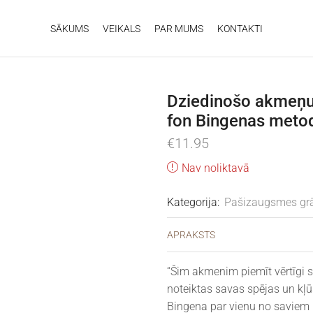
SĀKUMS
VEIKALS
PAR MUMS
KONTAKTI
Dziedinošo akmeņu
fon Bingenas meto
€
11.95
Nav noliktavā
Kategorija:
Pašizaugsmes gr
APRAKSTS
“Šim akmenim piemīt vērtīgi 
noteiktas savas spējas un kļū
Bingena par vienu no saviem 