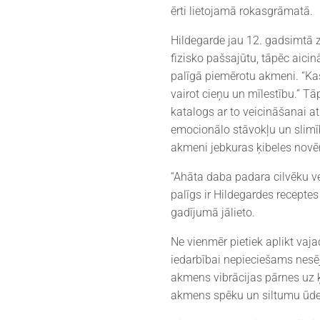
ērti lietojamā rokasgrāmatā.
Hildegarde jau 12. gadsimtā z
fizisko pašsajūtu, tāpēc aici
palīgā piemērotu akmeni. “Ka
vairot cieņu un mīlestību.” T
katalogs ar to veicināšanai a
emocionālo stāvokļu un slimīb
akmeni jebkuras ķibeles novēr
“Ahāta daba padara cilvēku v
palīgs ir Hildegardes recepte
gadījumā jālieto.
Ne vienmēr pietiek aplikt vaj
iedarbībai nepieciešams nesēj
akmens vibrācijas pārnes uz ķ
akmens spēku un siltumu ūden