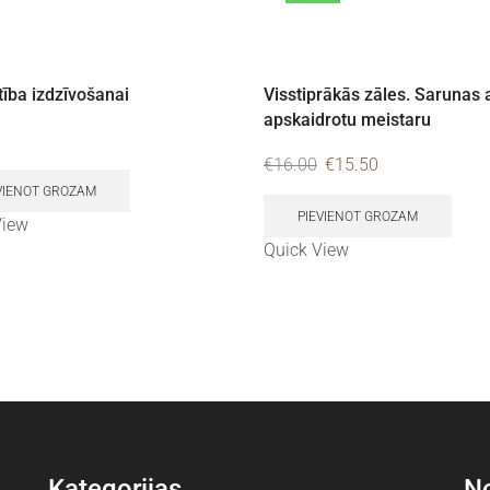
ība izdzīvošanai
Visstiprākās zāles. Sarunas 
apskaidrotu meistaru
€
16.00
€
15.50
VIENOT GROZAM
PIEVIENOT GROZAM
View
Quick View
Kategorijas
No