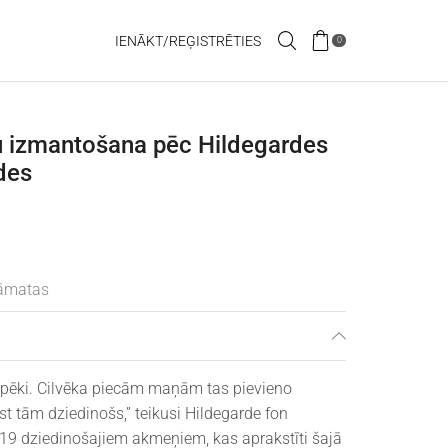
IENĀKT/REĢISTRĒTIES
0
 izmantošana pēc Hildegardes
des
āmatas
spēki. Cilvēka piecām maņām tas pievieno
st tām dziedinošs,” teikusi Hildegarde fon
19 dziedinošajiem akmeņiem, kas aprakstīti šajā