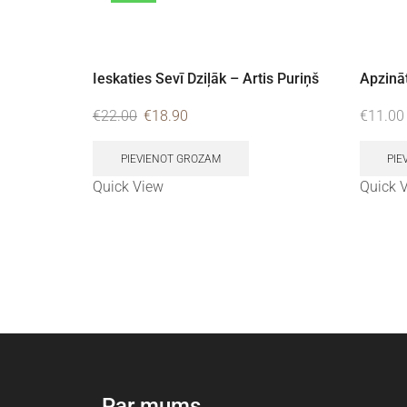
Ieskaties Sevī Dziļāk – Artis Puriņš
Apzināt
€
22.00
€
18.90
€
11.00
PIEVIENOT GROZAM
PIE
Quick View
Quick 
Par mums