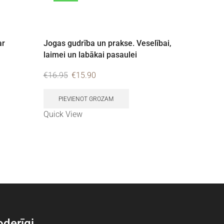
ar
Jogas gudrība un prakse. Veselībai,
Jauna va
laimei un labākai pasaulei
organizāc
biznesu
€
16.95
€
15.90
€
17.00
€
PIEVIENOT GROZAM
PIEVI
Quick View
Quick Vi
derīgi