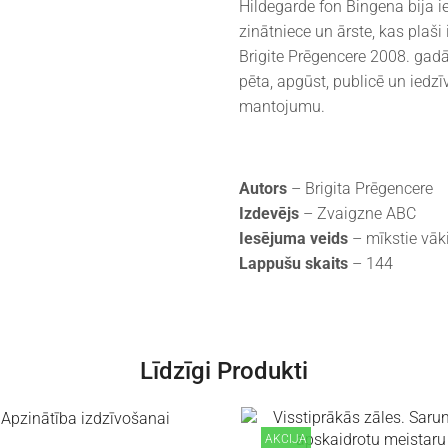
Hildegarde fon Bingena bija i
zinātniece un ārste, kas plaš
Brigite Prēgencere 2008. gadā
pēta, apgūst, publicē un iedz
mantojumu.
Autors
– Brigita Prēgencere
Izdevējs
– Zvaigzne ABC
Iesējuma veids
– mīkstie vāk
Lappušu skaits
– 144
Līdzīgi Produkti
AKCIJA