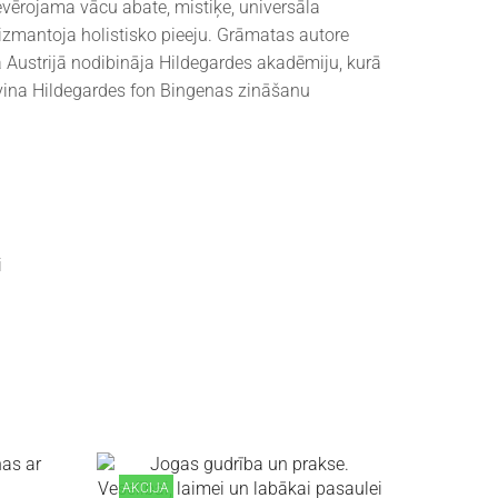
evērojama vācu abate, mistiķe, universāla
i izmantoja holistisko pieeju. Grāmatas autore
 Austrijā nodibināja Hildegardes akadēmiju, kurā
īvina Hildegardes fon Bingenas zināšanu
i
AKCIJA
AKCIJA