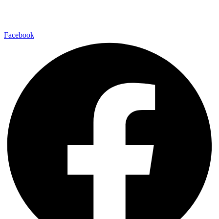
E-pasts: info@mindvit.lv
Cēsu iela 35-37, LV-4201, Valmiera
Facebook