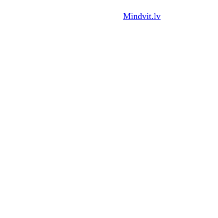
Visas tiesības aizņemtas.© 2026
Mindvit.lv