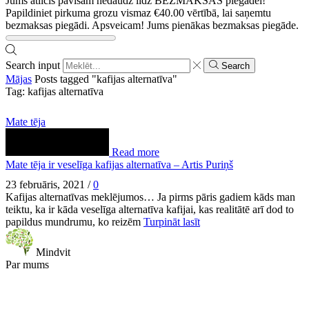
Jums atlicis pavisam nedaudz līdz BEZMAKSAS piegādei!
Papildiniet pirkuma grozu vismaz
€
40.00
vērtībā, lai saņemtu
bezmaksas piegādi.
Apsveicam! Jums pienākas bezmaksas piegāde.
Search input
Search
Mājas
Posts tagged "kafijas alternatīva"
Tag: kafijas alternatīva
Mate tēja
Read more
Mate tēja ir veselīga kafijas alternatīva – Artis Puriņš
23 februāris, 2021
/
0
Kafijas alternatīvas meklējumos… Ja pirms pāris gadiem kāds man
teiktu, ka ir kāda veselīga alternatīva kafijai, kas realitātē arī dod to
papildus mundrumu, ko reizēm
Turpināt lasīt
Mindvit
Par mums
Mindvit Group, SIA