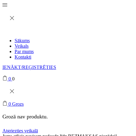
Sākums
Veikals
Par mums
Kontakti
IENĀKT/REĢISTRĒTIES
0
0
0
Grozs
Grozā nav produktu.
Atgriezties veikalā