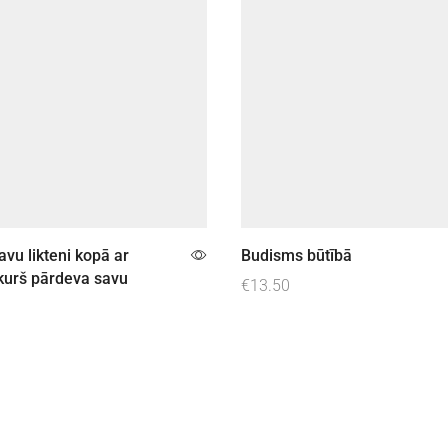
savu likteni kopā ar
Budisms būtībā
kurš pārdeva savu
€
13.50
Pievienot grozam
not grozam