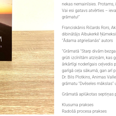
nekas nemainīsies. Protams, i
Vai esi gatavs atvērties – iev
grāmatu!”
Franciskānis Ričards Rors, Ak
dibinātājs Albukerkē Ņūmeksi
“Ādama atgriešanās” autors
“Grāmatā “Starp divām bezga
grūti izcīnītām atziņām, kas 
ārkārtīgi noderīgais ceļvedis 
garīgā ceļa sākumā, gan arī p
Dr. Bils Plotkins, Animas Vall
grāmatu “Dvēseles mākslas” u
Grāmatā aplūkotas septiņas 
Klusuma prakses
Radošā procesa prakses