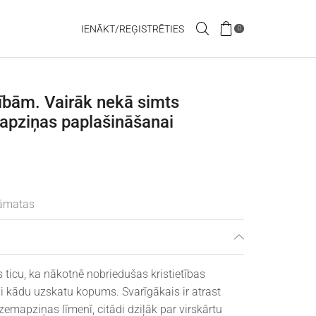
IENĀKT/REĢISTRĒTIES
0
ībām. Vairāk nekā simts
 apziņas paplašināšanai
āmatas
s ticu, ka nākotnē nobriedušas kristietības
i kādu uzskatu kopums. Svarīgākais ir atrast
zemapziņas līmenī, citādi dziļāk par virskārtu