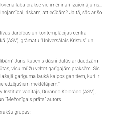
kviena laba prakse vienmēr ir arī izaicinājums…
ainojamībai, riskam, attiecībām? Ja tā, sāc ar šo
tīvas darbības un kontemplācijas centra
kā (ASV), grāmatu “Universālais Kristus” un
lībām” Juris Rubenis dāsni dalās ar daudzām
gūtas, visu mūžu veltot garīgajām praksēm. Šis
plašajā garīguma laukā kalpos gan tiem, kuri ir
ieredzējušiem meklētājiem.”
ey Institute vadītājs, Dūrango Kolorādo (ASV),
n “Mežonīgais prāts” autors
prakšu grupas: