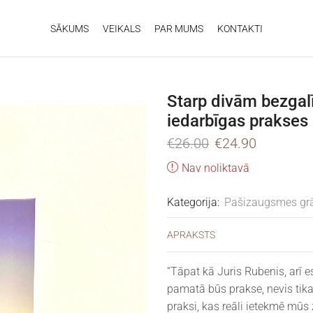
SĀKUMS
VEIKALS
PAR MUMS
KONTAKTI
Starp divām bezgal
iedarbīgas prakses
€
26.00
€
24.90
Nav noliktavā
Kategorija:
Pašizaugsmes gr
APRAKSTS
“Tāpat kā Juris Rubenis, arī e
pamatā būs prakse, nevis tika
praksi, kas reāli ietekmē mūs 