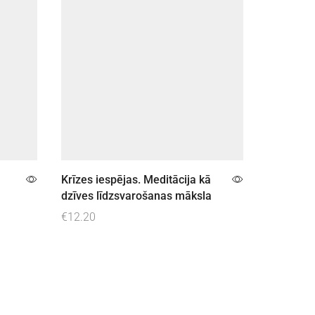
AKCIJA
Krīzes iespējas. Meditācija kā
Visstiprā
dzīves līdzsvarošanas māksla
apskaidr
€
12.20
€
16.00
€
Pievienot grozam
Pievieno