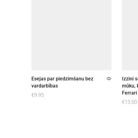
Esejas par piedzimšanu bez
Izzini 
vardarbības
mūku, 
Ferrari
€
9.95
€
13.00
Pievienot grozam
Pievie