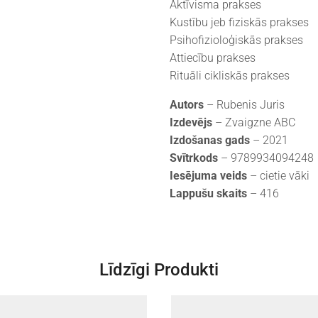
Aktīvisma prakses
Kustību jeb fiziskās prakses
Psihofizioloģiskās prakses
Attiecību prakses
Rituāli cikliskās prakses
Autors
– Rubenis Juris
Izdevējs
– Zvaigzne ABC
Izdošanas gads
– 2021
Svītrkods
– 9789934094248
Iesējuma veids
– cietie vāki
Lappušu skaits
– 416
Līdzīgi Produkti