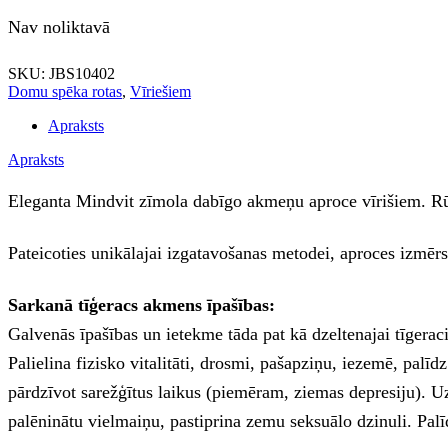
Nav noliktavā
SKU:
JBS10402
Domu spēka rotas
,
Vīriešiem
Apraksts
Apraksts
Eleganta Mindvit zīmola dabīgo akmeņu aproce vīrišiem. Rūpī
Pateicoties unikālajai izgatavošanas metodei, aproces izmē
Sarkanā tīģeracs akmens īpašības:
Galvenās īpašības un ietekme tāda pat kā dzeltenajai tīgeraci
Palielina fizisko vitalitāti, drosmi, pašapziņu, iezemē, palīd
pārdzīvot sarežģītus laikus (piemēram, ziemas depresiju). Uz
palēninātu vielmaiņu, pastiprina zemu seksuālo dzinuli. Pal