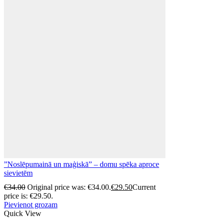
”Noslēpumainā un maģiskā” – domu spēka aproce
sievietēm
€
34.00
Original price was: €34.00.
€
29.50
Current
price is: €29.50.
Pievienot grozam
Quick View