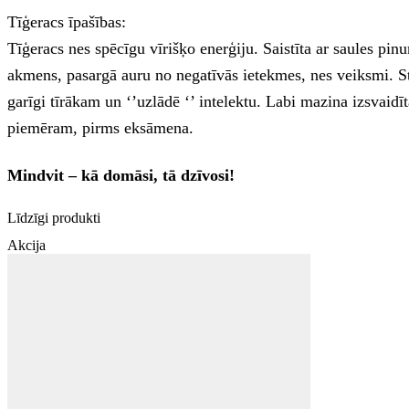
Tīģeracs īpašības:
Tīģeracs nes spēcīgu vīrišķo enerģiju. Saistīta ar saules pi
akmens, pasargā auru no negatīvās ietekmes, nes veiksmi. St
garīgi tīrākam un ‘’uzlādē ‘’ intelektu. Labi mazina izsvaidīt
piemēram, pirms eksāmena.
Mindvit – kā domāsi, tā dzīvosi!
Līdzīgi produkti
Akcija