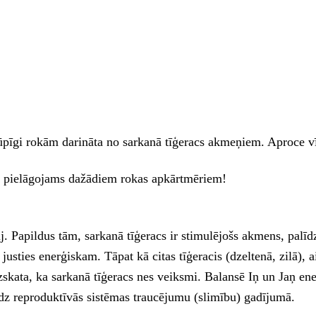
gi rokām darināta no sarkanā tīģeracs akmeņiem. Aproce vīrie
rs pielāgojams dažādiem rokas apkārtmēriem!
j. Papildus tām, sarkanā tīģeracs ir stimulējošs akmens, palīd
z justies enerģiskam. Tāpat kā citas tīģeracis (dzeltenā, zilā),
skata, ka sarkanā tīģeracs nes veiksmi. Balansē Iņ un Jaņ ener
īdz reproduktīvās sistēmas traucējumu (slimību) gadījumā.