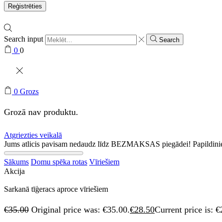
Reģistrēties
Search input
Search
0
0
0
Grozs
Grozā nav produktu.
Atgriezties veikalā
Jums atlicis pavisam nedaudz līdz BEZMAKSAS piegādei! Papildini
Sākums
Domu spēka rotas
Vīriešiem
Akcija
Sarkanā tīģeracs aproce vīriešiem
€
35.00
Original price was: €35.00.
€
28.50
Current price is: €