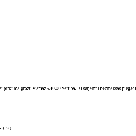
et pirkuma grozu vismaz
€
40.00
vērtībā, lai saņemtu bezmaksas piegādi
28.50.