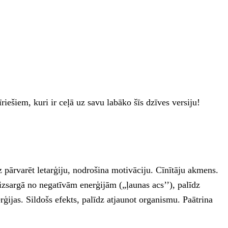
šiem, kuri ir ceļā uz savu labāko šīs dzīves versiju!
z pārvarēt letarģiju, nodrošina motivāciju. Cīnītāju akmens.
 aizsargā no negatīvām enerģijām („ļaunas acs’’), palīdz
ģijas. Sildošs efekts, palīdz atjaunot organismu. Paātrina