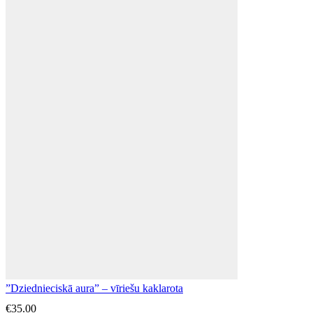
”Dziednieciskā aura” – vīriešu kaklarota
€
35.00