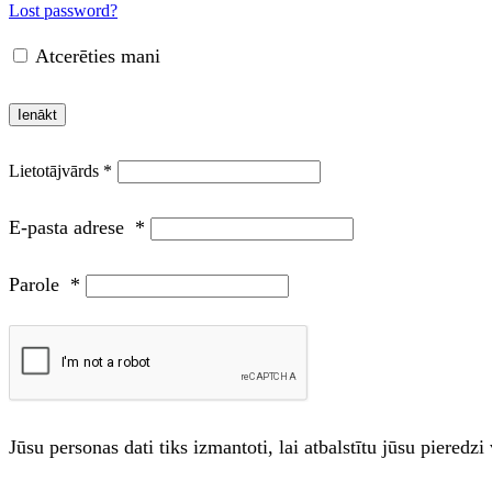
Lost password?
Atcerēties mani
Ienākt
E-pasta adrese
*
Parole
*
Jūsu personas dati tiks izmantoti, lai atbalstītu jūsu piered