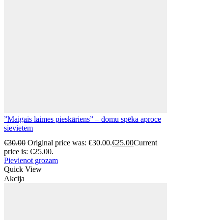
”Maigais laimes pieskāriens” – domu spēka aproce
sievietēm
€
30.00
Original price was: €30.00.
€
25.00
Current
price is: €25.00.
Pievienot grozam
Quick View
Akcija