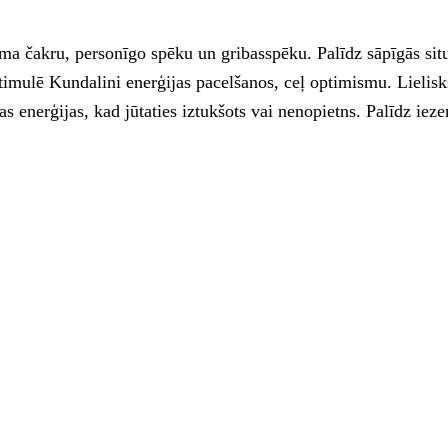
numa čakru, personīgo spēku un gribasspēku. Palīdz sāpīgās sit
imulē Kundalini enerģijas pacelšanos, ceļ optimismu. Lielisks
as enerģijas, kad jūtaties iztukšots vai nenopietns. Palīdz ieze