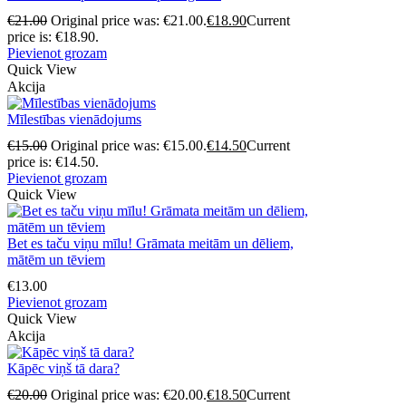
€
21.00
Original price was: €21.00.
€
18.90
Current
price is: €18.90.
Pievienot grozam
Quick View
Akcija
Mīlestības vienādojums
€
15.00
Original price was: €15.00.
€
14.50
Current
price is: €14.50.
Pievienot grozam
Quick View
Bet es taču viņu mīlu! Grāmata meitām un dēliem,
mātēm un tēviem
€
13.00
Pievienot grozam
Quick View
Akcija
Kāpēc viņš tā dara?
€
20.00
Original price was: €20.00.
€
18.50
Current