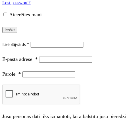
Lost password?
Atcerēties mani
Ienākt
E-pasta adrese
*
Parole
*
Jūsu personas dati tiks izmantoti, lai atbalstītu jūsu piered