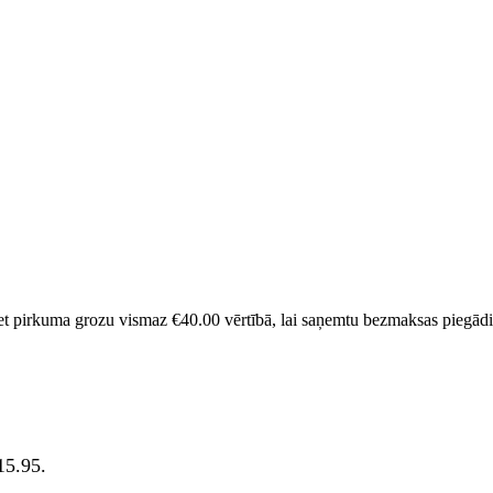
et pirkuma grozu vismaz
€
40.00
vērtībā, lai saņemtu bezmaksas piegādi
15.95.