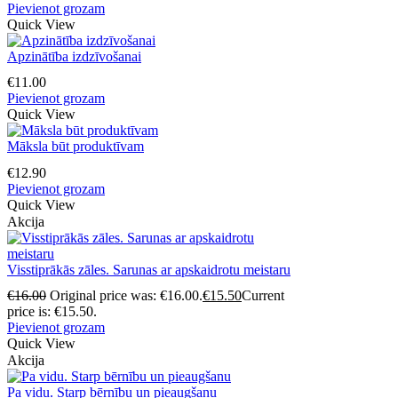
Pievienot grozam
Quick View
Apzinātība izdzīvošanai
€
11.00
Pievienot grozam
Quick View
Māksla būt produktīvam
€
12.90
Pievienot grozam
Quick View
Akcija
Visstiprākās zāles. Sarunas ar apskaidrotu meistaru
€
16.00
Original price was: €16.00.
€
15.50
Current
price is: €15.50.
Pievienot grozam
Quick View
Akcija
Pa vidu. Starp bērnību un pieaugšanu