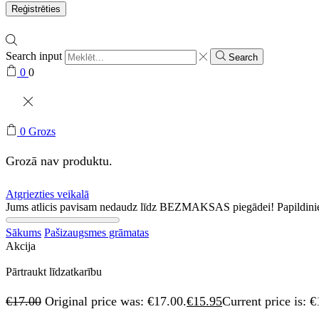
Reģistrēties
Search input
Search
0
0
0
Grozs
Grozā nav produktu.
Atgriezties veikalā
Jums atlicis pavisam nedaudz līdz BEZMAKSAS piegādei! Papildini
Sākums
Pašizaugsmes grāmatas
Akcija
Pārtraukt līdzatkarību
€
17.00
Original price was: €17.00.
€
15.95
Current price is: €