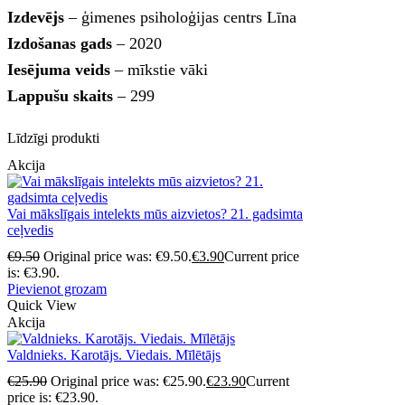
Izdevējs
– ģimenes psiholoģijas centrs Līna
Izdošanas gads
– 2020
Iesējuma veids
– mīkstie vāki
Lappušu skaits
– 299
Līdzīgi produkti
Akcija
Vai mākslīgais intelekts mūs aizvietos? 21. gadsimta
ceļvedis
€
9.50
Original price was: €9.50.
€
3.90
Current price
is: €3.90.
Pievienot grozam
Quick View
Akcija
Valdnieks. Karotājs. Viedais. Mīlētājs
€
25.90
Original price was: €25.90.
€
23.90
Current
price is: €23.90.