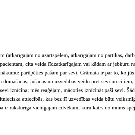
ķim (atkarīgajam no azartspēlēm, atkarīgajam no pārtikas, dar
ientam, cita veida līdzatkarīgajam vai kādam ar jebkuru no i
kumu: parūpēties pašam par sevi. Grāmata ir par to, ko jūs va
astu domāšanas, jušanas un uzvedības veidu pret sevi un citie
sevi iznīcina; mēs reaģējam, mācoties iznīcināt paši sevi. Šādi 
aitnieciska attiecībās, kas bez šī uzvedības veida būtu veiksmīg
 ir raksturīga vienīgajam cilvēkam, kuru katrs no mums spēj