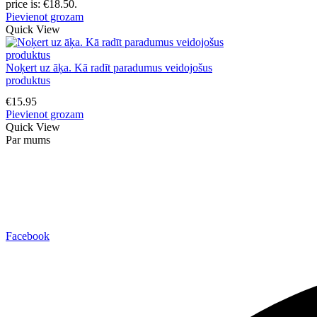
price is: €18.50.
Pievienot grozam
Quick View
Noķert uz āķa. Kā radīt paradumus veidojošus
produktus
€
15.95
Pievienot grozam
Quick View
Par mums
Mindvit Group, SIA
E-pasts: info@mindvit.lv
Cēsu iela 35-37, LV-4201, Valmiera
Facebook