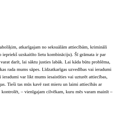
baholiķim, atkarīgajam no seksuālām attiecībām, krimināli
epriekš uzskaitīto lietu kombināciju). Šī grāmata ir par
rat darīt, lai sāktu justies labāk. Lai kāda būtu problēma,
m, kas rada mums sāpes. Līdzatkarīgas uzvedības vai ieradumi
ieradumi var likt mums iesaistīties vai uzturēt attiecības,
as. Tieši tas mūs kavē rast mieru un laimi attiecībās ar
 kontrolēt, – vienīgajam cilvēkam, kuru mēs varam mainīt –