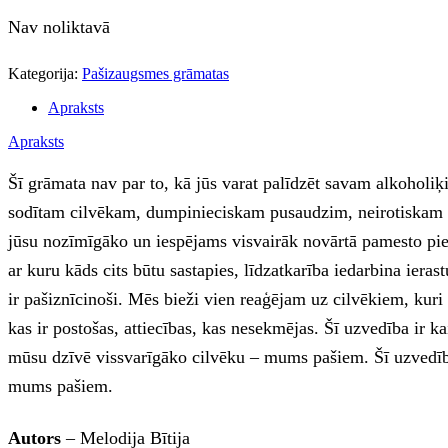
Nav noliktavā
Kategorija:
Pašizaugsmes grāmatas
Apraksts
Apraksts
Šī grāmata nav par to, kā jūs varat palīdzēt savam alkoholi
sodītam cilvēkam, dumpinieciskam pusaudzim, neirotiskam pac
jūsu nozīmīgāko un iespējams visvairāk novārtā pamesto pienā
ar kuru kāds cits būtu sastapies, līdzatkarība iedarbina ier
ir pašiznīcinoši. Mēs bieži vien reaģējam uz cilvēkiem, kuri 
kas ir postošas, attiecības, kas nesekmējas. Šī uzvedība ir k
mūsu dzīvē vissvarīgāko cilvēku – mums pašiem. Šī uzvedība
mums pašiem.
Autors
– Melodija Bītija