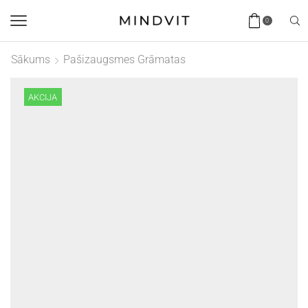
0
Sākums
Pašizaugsmes Grāmatas
AKCIJA