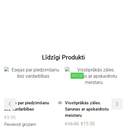
Līdzīgi Produkti
AKCIJA
Esejas par piedzimšanu
Visstiprākās zāles.
bez vardarbības
Sarunas ar apskaidrotu
meistaru
€
9.95
€
16.00
€
15.50
Pievienot grozam