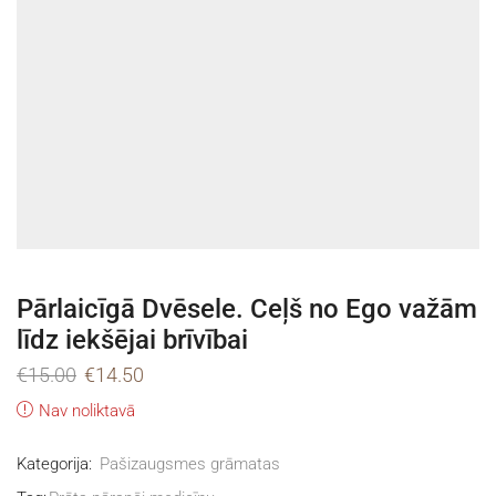
Pārlaicīgā Dvēsele. Ceļš no Ego važām
līdz iekšējai brīvībai
€
15.00
€
14.50
Nav noliktavā
Kategorija:
Pašizaugsmes grāmatas