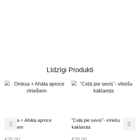
Līdzīgi Produkti
Oniksa + Ahāta aproce
”Ceļā pie sevis”- vīriešu
vīriešiem
kaklarota
€
35.00
€
35.00