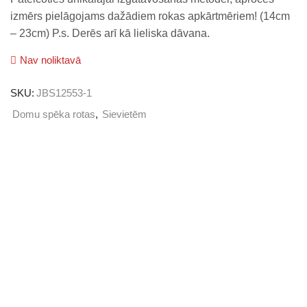
izmērs pielāgojams dažādiem rokas apkārtmēriem! (14cm
– 23cm) P.s. Derēs arī kā lieliska dāvana.
Nav noliktavā
SKU:
JBS12553-1
Domu spēka rotas
,
Sievietēm