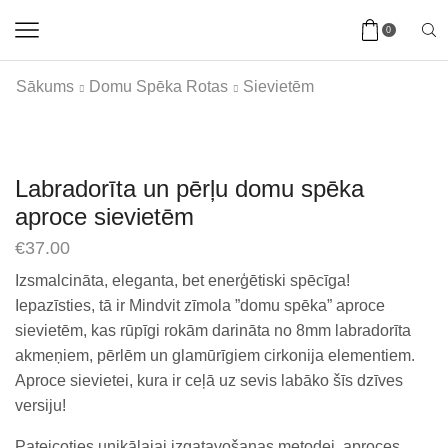
0
Sākums
Domu Spēka Rotas
Sievietēm
Labradorīta un pērļu domu spēka
aproce sievietēm
€
37.00
Izsmalcināta, eleganta, bet enerģētiski spēcīga!
Iepazīsties, tā ir Mindvit zīmola ”domu spēka” aproce
sievietēm, kas rūpīgi rokām darināta no 8mm labradorīta
akmeņiem, pērlēm un glamūrīgiem cirkonija elementiem.
Aproce sievietei, kura ir ceļā uz sevis labāko šīs dzīves
versiju!
Pateicoties unikālajai izgatavošanas metodei, aproces