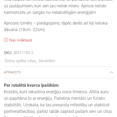
uz jautājumiem, kuri sen jau neliek mieru. Aproce lieliski
harmonizēs un sargās no nelabvēlīgām enerģijām.
Aproces izmērs – pielāgojams, tāpēc derēs arī kā lieliska
dāvana (14cm -22cm)
Nav noliktavā
SKU:
JBS11183-2
Domu spēka rotas
,
Sievietēm
APRAKSTS
Par rutulētā kvarca īpašībām:
Kristāls, kurš iekustina enerģiju visos līmeņos. Attīra auru
un papildina to ar enerģiju. Palielina mentālo un fizisko
stabilitāti. Uzskata, ka tas piesaista mīlestību un stabilizē
partnerattiecības, palīdz labāk saprast pašam sevi un citus.