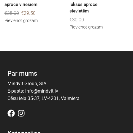
aproce vīriešiem
luksus aproce
sievietēm
€
35.00
€
29.50
€
30.00
Pievienot grozam
Pievienot grozam
Par mums
Mindvit Group, SIA
E-pasts: info@mindvit.lv
Cēsu iela 35-37, LV-4201, Valmiera