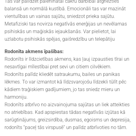
Tas var palīdzēt palēninātai čakru darbībai atgriezties
balansā un normālā kustībā. Emocionāli tas var mazināt
vientulības un vainas sajūtu, sniedzot prieka sajūtu.
Metafiziski tas novirza negatīvās enerģijas un nevēlamas
psihiskās un maģiskās iejaukšanās. Var pielietot, lai
uzlabotu psihiskās spējas, gaišredzību un telepātiju
Rodonīta akmens īpašības:
Rodonīts ir līdzcietības akmens, kas ļauj izpausties tīrai un
nesavtīgai mīlestībai pret sevi un citiem cilvēkiem.
Rodonīts palīdz kliedēt satraukumu, bailes un panikas
lēkmes. To var izmantot kā līdzsvarojošu līdzekli tūlīt pēc
kādiem traģiskiem gadījumiem, jo tas sniedz mieru un
harmoniju.
Rodonīts atbrīvo no aizvainojuma sajūtas un liek atteikties
no atriebības. Kad apspiestas tādas negatīvās izjūtas kā
sarūgtinājums, greizsirdība, dusmas, egoisms un depresija,
rodonīts “paceļ tās virspusē” un palīdz atbrīvoties no tām.