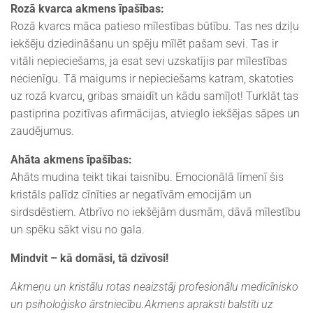
Rozā kvarca akmens īpašības:
Rozā kvarcs māca patieso mīlestības būtību. Tas nes dziļu
iekšēju dziedināšanu un spēju mīlēt pašam sevi. Tas ir
vitāli nepieciešams, ja esat sevi uzskatījis par mīlestības
necienīgu. Tā maigums ir nepieciešams katram, skatoties
uz rozā kvarcu, gribas smaidīt un kādu samīļot! Turklāt tas
pastiprina pozitīvas afirmācijas, atvieglo iekšējas sāpes un
zaudējumus.
Ahāta akmens īpašības:
Ahāts mudina teikt tikai taisnību. Emocionālā līmenī šis
kristāls palīdz cīnīties ar negatīvām emocijām un
sirdsdēstiem. Atbrīvo no iekšējām dusmām, dāvā mīlestību
un spēku sākt visu no gala.
Mindvit – kā domāsi, tā dzīvosi!
Akmeņu un kristālu rotas neaizstāj profesionālu medicīnisko
un psiholoģisko ārstniecību.Akmens apraksti balstīti uz