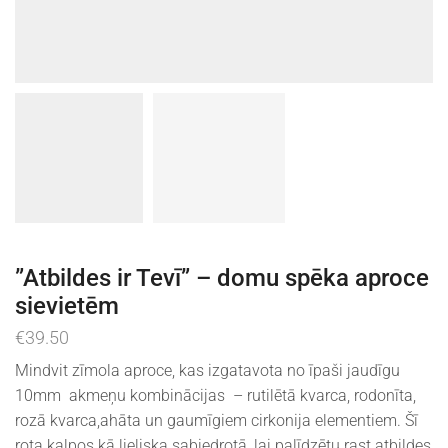
”Atbildes ir Tevī” – domu spēka aproce
sievietēm
€
39.50
Mindvit zīmola aproce, kas izgatavota no īpaši jaudīgu
10mm akmeņu kombinācijas – rutilētā kvarca, rodonīta,
rozā kvarca,ahāta un gaumīgiem cirkonija elementiem. Šī
rota kalpos kā lieliska sabiedrotā, lai palīdzētu rast atbildes