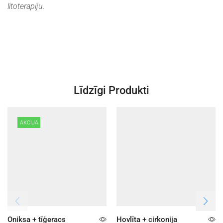
litoterapiju.
Līdzīgi Produkti
AKCIJA
Oniksa + tīģeracs
Hovlīta + cirkonija