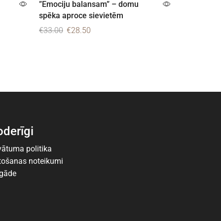
”Emociju balansam” – domu
”Ceļā pie s
spēka aproce sievietēm
kaklarota
€
33.00
€
28.50
€
35.00
Pievienot grozam
Pievienot 
derīgi
vātuma politika
tošanas noteikumi
egāde