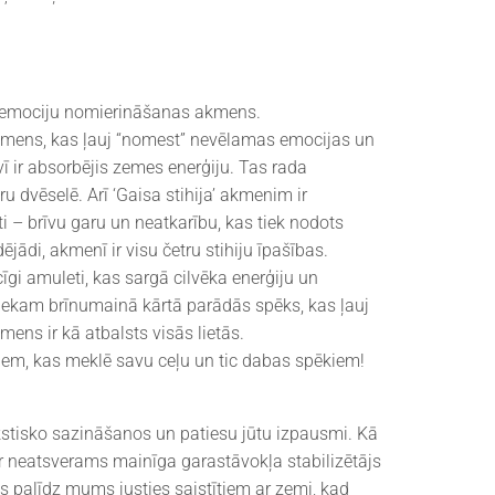
 emociju nomierināšanas akmens.
ens, kas ļauj “nomest” nevēlamas emocijas un
 ir absorbējis zemes enerģiju. Tas rada
ru dvēselē. Arī ‘Gaisa stihija’ akmenim ir
ti – brīvu garu un neatkarību, kas tiek nodots
ādi, akmenī ir visu četru stihiju īpašības.
īgi amuleti, kas sargā cilvēka enerģiju un
niekam brīnumainā kārtā parādās spēks, kas ļauj
ens ir kā atbalsts visās lietās.
tiem, kas meklē savu ceļu un tic dabas spēkiem!
kstisko sazināšanos un patiesu jūtu izpausmi. Kā
ir neatsverams mainīga garastāvokļa stabilizētājs
zs palīdz mums justies saistītiem ar zemi, kad