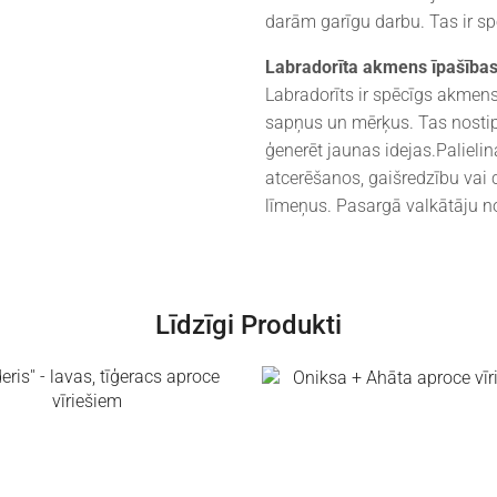
darām garīgu darbu. Tas ir sp
Labradorīta akmens īpašības
Labradorīts ir spēcīgs akmens
sapņus un mērķus. Tas nostipri
ģenerēt jaunas idejas.Palielin
atcerēšanos, gaišredzību vai 
līmeņus. Pasargā valkātāju n
Līdzīgi Produkti