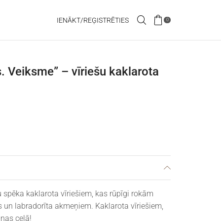
IENĀKT/REĢISTRĒTIES
0
. Veiksme” – vīriešu kaklarota
spēka kaklarota vīriešiem, kas rūpīgi rokām
s un labradorīta akmeņiem. Kaklarota vīriešiem,
iņas ceļā!