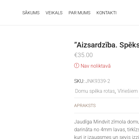
SĀKUMS
VEIKALS
PAR MUMS
KONTAKTI
”Aizsardzība. Spēks
€
35.00
Nav noliktavā
SKU:
JNK9339-2
Domu spēka rotas
,
Vīriešiem
APRAKSTS
Jaudīga Mindvit zīmola domu 
darināta no 4mm lavas, tirkīz
kuri ir izaugsmes un sevis izz