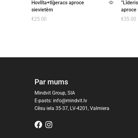
Hovlīta+tīģeracs aproce
”Līderis
sievietēm
aproce 
€
25.00
€
35.00
Pievienot grozam
Pievien
Par mums
Mindvit Group, SIA
E-pasts: info@mindvit.lv
Cēsu iela 35-37, LV-4201, Valmiera