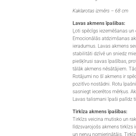
Kaklarotas izmērs – 68 cm
Lavas akmens īpašības:
Ļoti spēcīgs iezemēšanas un
Emocionālās atdzimšanas akm
ieradumus. Lavas akmens sevī
stabilitāti dzīvē un sniedz mie
piešķīrusi savas īpašības, pro
tālāk akmens nēsātājiem. Tādēj
Rotājumi no šī akmens ir spēc
pozitīvo nostādni. Rotu īpaš
sasniegt iecerētos mērķus. Akm
Lavas talismani īpaši palīdz 
Tirkīza akmens īpašības:
Tirkīzs veicina mutisko un ra
līdzsvarojošs akmens tirkīzs 
un nervu nomierinātājs. Tirkī