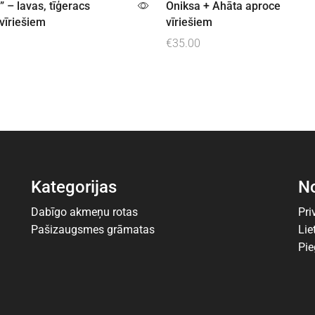
” – lavas, tīģeracs
Oniksa + Ahāta aproce
vīriešiem
vīriešiem
€
35.00
ot grozam
Pievienot grozam
Kategorijas
No
Dabīgo akmeņu rotas
Pri
Pašizaugsmes grāmatas
Lie
Pi