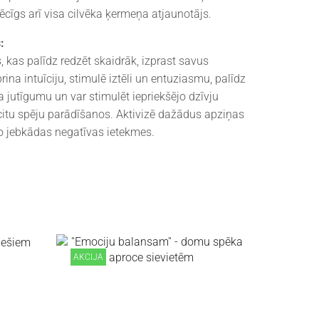
ēcīgs arī visa cilvēka ķermeņa atjaunotājs.
:
, kas palīdz redzēt skaidrāk, izprast savus
na intuīciju, stimulē iztēli un entuziasmu, palīdz
a jutīgumu un var stimulēt iepriekšējo dzīvju
citu spēju parādīšanos. Aktivizē dažādus apziņas
o jebkādas negatīvas ietekmes.
AKCIJA