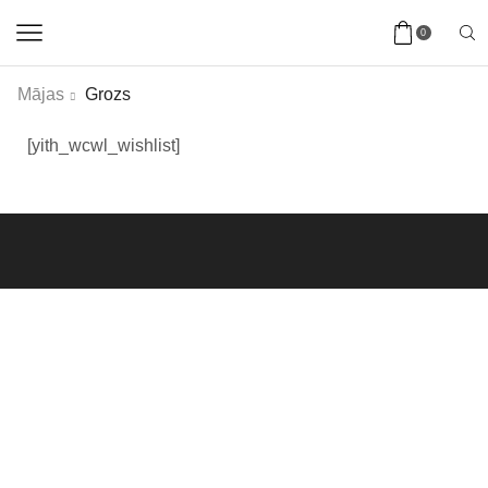
0
Mājas
Grozs
[yith_wcwl_wishlist]